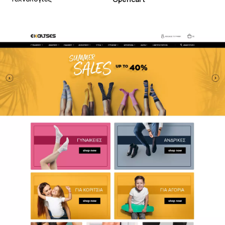
development_
digital marketing_
design_
Εξερεύνησε
Τα Projects μας
Ποιοι Είμαστε